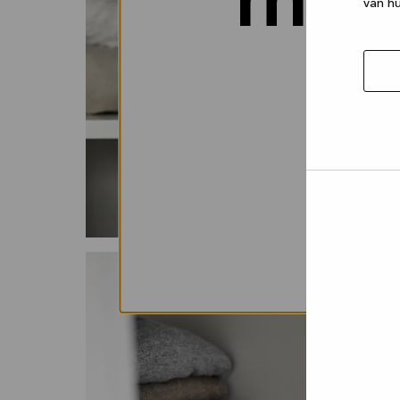
miss
van hu
Selec
toest