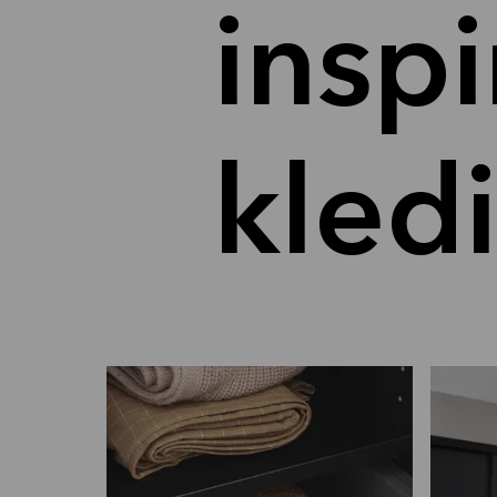
insp
kled