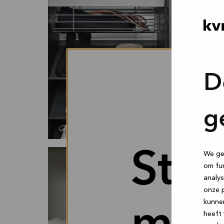
D
g
Stor
We geb
om fun
analys
onze p
kunne
heeft 