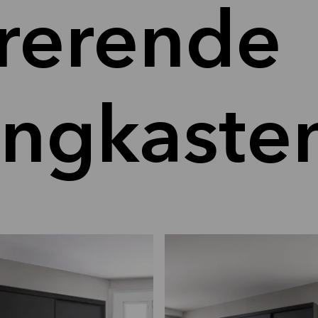
irerende
ingkaste