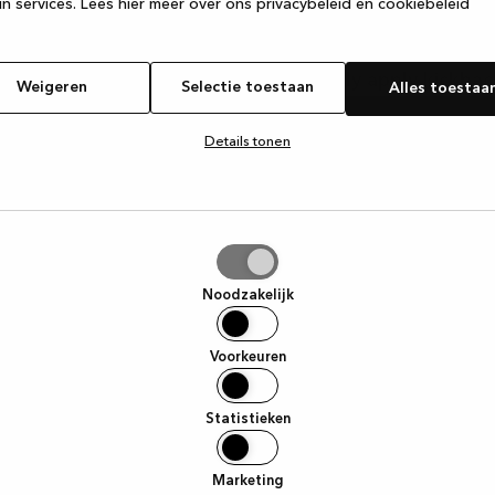
ing!
n services.
Lees hier meer over ons privacybeleid en cookiebeleid
Select store from list below to properly apply kickbac
Weigeren
Selectie toestaan
Alles toestaa
Confirm
Select your store
Details tonen
tie
aan
Noodzakelijk
Voorkeuren
Statistieken
Marketing