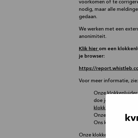
voorkomen of te corrigeren
nodig, maar alle meldin
gedaan.
We werken met een extern
anonimiteit.
Klik hier
om een klokkenlu
je browser:
https://report.whistleb.c
Voor meer informatie, zie
Onze klokkenluiders
doe je dat en hoe 
klokkenluidersrichtl
Onze gedragscode
Ons klokkenluiders
Onze klokkenluidersdienst