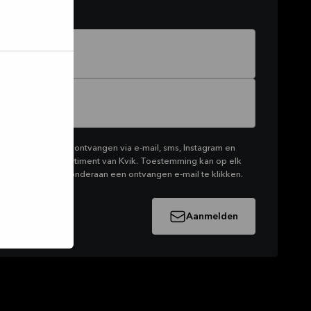
keting van Kvik te ontvangen via e-mail, sms, Instagram en
t het productassortiment van Kvik. Toestemming kan op elk
door op de link onderaan een ontvangen e-mail te klikken.
Aanmelden