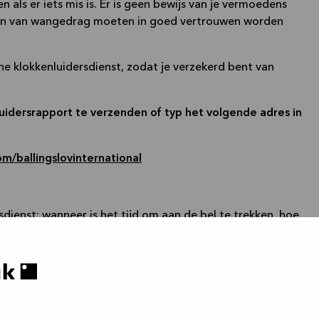
 als er iets mis is. Er is geen bewijs van je vermoedens
gen van wangedrag moeten in goed vertrouwen worden
e klokkenluidersdienst, zodat je verzekerd bent van
idersrapport te verzenden of typ het volgende adres in
om/ballingslovinternational
:
dienst: wanneer is het tijd om aan de bel te trekken, hoe
verloopt het onderzoeksproces.
Klik hier om de
ijn te lezen
:
Klik hier om te lezen
beleid:
Klik hier om te lezen
 is een gesloten systeem, geleverd door een