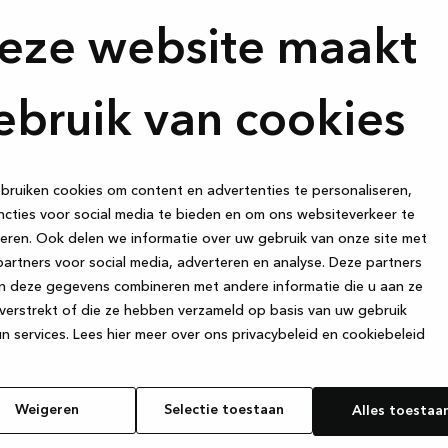
rde partij: WhistleB Whistleblowing Centre AB. Het
eze website maakt
nkelijk van ons intranet en onze website. Alle berichten
nonimiteit van de afzender te waarborgen, slaat WhistleB
ere metagegevens op.
ebruik van cookies
ruiken cookies om content en advertenties te personaliseren,
cties voor social media te bieden en om ons websiteverkeer te
eren. Ook delen we informatie over uw gebruik van onze site met
artners voor social media, adverteren en analyse. Deze partners
Meld je aan 
n deze gegevens combineren met andere informatie die u aan ze
verstrekt of die ze hebben verzameld op basis van uw gebruik
en — ontvan
et zijn als het
n services.
Lees hier meer over ons privacybeleid en cookiebeleid
kookt, de
aanbiedinge
van een glas
 kaartspelletjes
Weigeren
Selectie toestaan
Alles toestaa
Schrijf je in voor onze ni
aar of je nu een
coole acties die we voor j
trouwde partner