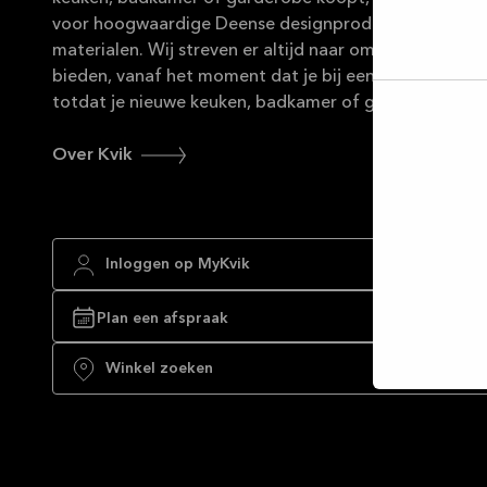
voor hoogwaardige Deense designproducten van du
materialen. Wij streven er altijd naar om uitstekende 
bieden, vanaf het moment dat je bij een van onze win
totdat je nieuwe keuken, badkamer of garderobe helem
Selec
toest
Over Kvik
Inloggen op MyKvik
Plan een afspraak
Winkel zoeken