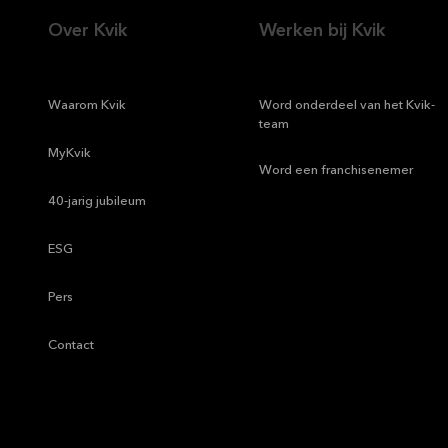
Over Kvik
Werken bij Kvik
—
Waarom Kvik
—
Word onderdeel van het Kvik-
team
—
MyKvik
—
Word een franchisenemer
—
40-jarig jubileum
—
ESG
—
Pers
—
Contact