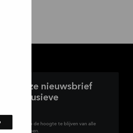
voor onze nieuwsbrief
g exclusieve
n
n
euwsbrief om op de hoogte te blijven van alle
e in petto hebben.