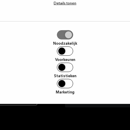
Details tonen
urzame
klantenservice te
kels binnenstapt,
Voornaam
aal klaar is.
tie
aan
E-mail
Noodzakelijk
Voorkeuren
Ik ga hierbij akkoord om mar
Facebook met betrekking to
moment worden ingetrokken 
Statistieken
Marketing