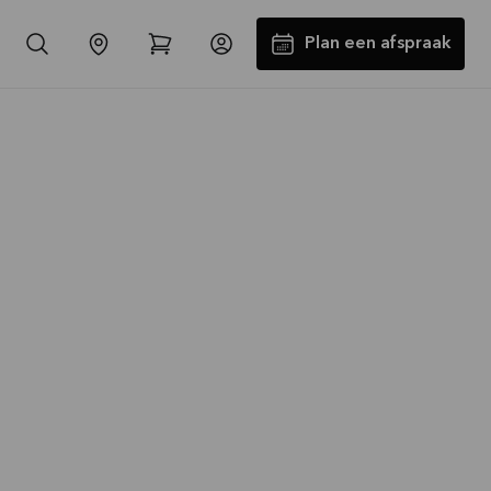
Plan een afspraak
-30% op alle werkbladen incl.
spoelbak en kraan*
Aanbieding is geldig tot
16-08-2026
Bekijk aanbieding