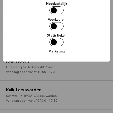
Kvik Heerhugowaard
Noodzakelijk
W. M. Dudokweg 13
,
1703 DA
Heerhugowaard
Vandaag open vanaf 10:00 - 17:30
Voorkeuren
Kvik Hilversum
Statistieken
Schapenkamp 14
,
1211PA
Hilversum
Vandaag open vanaf 10:00 - 17:30
Marketing
Kvik Hoorn
De Factorij 57 A
,
1689 AK
Zwaag
Vandaag open vanaf 10:00 - 17:30
Kvik Leeuwarden
Schrans 25
,
8932 NA
Leeuwarden
Vandaag open vanaf 09:30 - 17:30