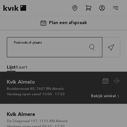
Kvik logo
Plan een afspraak
Postcode of plaats
Lijst
Kaart
-30% op alle
Kvik Almelo
Plan een af
Routeb
Boddenstraat 80
,
7607 BN
Almelo
werkbladen
Vandaag open vanaf 10:00 - 17:30
Bekijk winkel
incl. spoelbak
en kraan*
Aanbieding is geldig tot
Kvik Almere
16-08-2026
De Diagonaal 197
,
1315 XM
Almere
Vandaag open vanaf 09:30 - 17:30