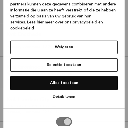
Kvik Emmen
partners kunnen deze gegevens combineren met andere
Noorderplein 112
,
7811 MG
Emmen
informatie die u aan ze heeft verstrekt of die ze hebben
Vandaag open vanaf 09:30 - 17:30
verzameld op basis van uw gebruik van hun
services.
Lees hier meer over ons privacybeleid en
cookiebeleid
Kvik Enschede
Schuttersveld 54
,
7514 AL
Enschede
Vandaag open vanaf 10:00 - 17:30
Weigeren
Selectie toestaan
Kvik Groningen
Reitdiephaven 157
,
9746 RC
Groningen
Vandaag open vanaf 09:30 - 17:30
Alles toestaan
Details tonen
Kvik Haarlem City
Zijlstraat 61
,
2011TK
Haarlem
Vandaag open vanaf 09:30 - 17:30
Selectie
toestaan