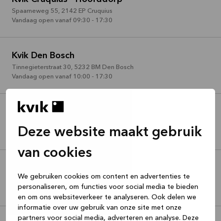
Spaarneweg 55
,
2142 EP
Cruquius
Vandaag open vanaf 09:30 - 17:30
Kvik Den Bosch
Tinnegieterstraat 30
,
5232 BM
Den Bosch
Vandaag open vanaf 10:00 - 17:30
Kvik Den Haag
Denneweg 29
,
2514 CC
Den Haag
Deze website maakt gebruik
Vandaag open vanaf 10:00 - 17:30
van cookies
Kvik Eindhoven-Nuenen
We gebruiken cookies om content en advertenties te
Duivendijk 8
,
5672AD
Nuenen
personaliseren, om functies voor social media te bieden
Vandaag open vanaf 10:00 - 17:30
en om ons websiteverkeer te analyseren. Ook delen we
informatie over uw gebruik van onze site met onze
partners voor social media, adverteren en analyse. Deze