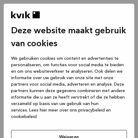
Deze website maakt gebruik
van cookies
We gebruiken cookies om content en advertenties te
personaliseren, om functies voor social media te bieden
en om ons websiteverkeer te analyseren. Ook delen we
informatie over uw gebruik van onze site met onze
partners voor social media, adverteren en analyse. Deze
partners kunnen deze gegevens combineren met andere
informatie die u aan ze heeft verstrekt of die ze hebben
verzameld op basis van uw gebruik van hun
services.
Lees hier meer over ons privacybeleid en
cookiebeleid
Application error: a client-side exception has occurred
while
loading
www.kvik.nl
(see the browser console for more
Weigeren