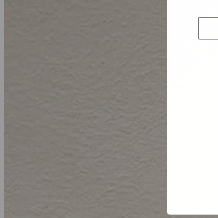
Selecti
toesta