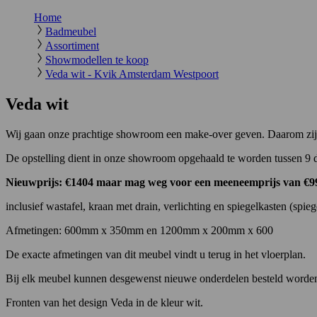
Home
Badmeubel
Assortiment
Showmodellen te koop
Veda wit - Kvik Amsterdam Westpoort
Veda wit
Wij gaan onze prachtige showroom een make-over geven. Daarom zijn
De opstelling dient in onze showroom opgehaald te worden tussen 9 d
Nieuwprijs: €1404 maar mag weg voor een meeneemprijs van €9
inclusief wastafel, kraan met drain, verlichting en spiegelkasten (spieg
Afmetingen: 600mm x 350mm en 1200mm x 200mm x 600
De exacte afmetingen van dit meubel vindt u terug in het vloerplan.
Bij elk meubel kunnen desgewenst nieuwe onderdelen besteld worde
Fronten van het design Veda in de kleur wit.