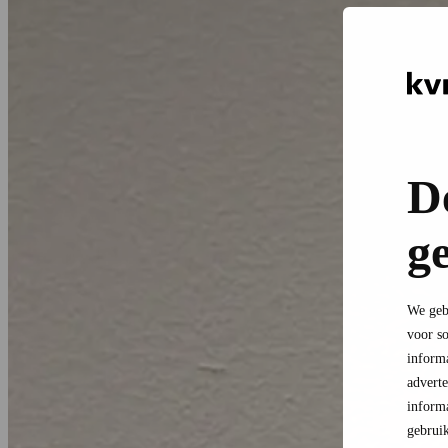
D
g
We gebr
voor so
informa
advert
informa
gebruik