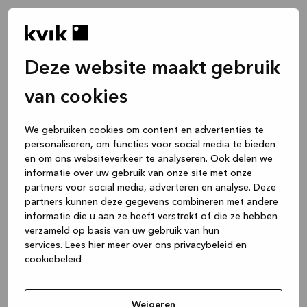
Deze website maakt gebruik
van cookies
We gebruiken cookies om content en advertenties te
personaliseren, om functies voor social media te bieden
en om ons websiteverkeer te analyseren. Ook delen we
informatie over uw gebruik van onze site met onze
partners voor social media, adverteren en analyse. Deze
partners kunnen deze gegevens combineren met andere
informatie die u aan ze heeft verstrekt of die ze hebben
verzameld op basis van uw gebruik van hun
services.
Lees hier meer over ons privacybeleid en
cookiebeleid
Application error: a client-side exception has occurred
while
loading
www.kvik.nl
(see the browser console for more
Weigeren