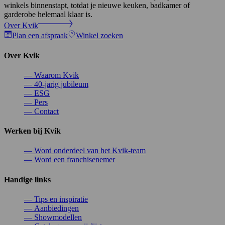
winkels binnenstapt, totdat je nieuwe keuken, badkamer of
garderobe helemaal klaar is.
Over Kvik
Plan een afspraak
Winkel zoeken
Over Kvik
—
Waarom Kvik
—
40-jarig jubileum
—
ESG
—
Pers
—
Contact
Werken bij Kvik
—
Word onderdeel van het Kvik-team
—
Word een franchisenemer
Handige links
—
Tips en inspiratie
—
Aanbiedingen
—
Showmodellen