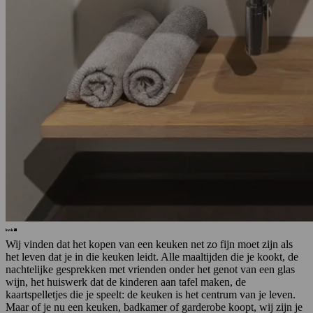
Wij vinden dat het kopen van een keuken net zo fijn moet zijn als
het leven dat je in die keuken leidt. Alle maaltijden die je kookt, de
nachtelijke gesprekken met vrienden onder het genot van een glas
wijn, het huiswerk dat de kinderen aan tafel maken, de
kaartspelletjes die je speelt: de keuken is het centrum van je leven.
Maar of je nu een keuken, badkamer of garderobe koopt, wij zijn je