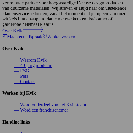
vertrouwde partner voor hoogwaardige Deense designproducten
van duurzame materialen. Wij streven er altijd naar om uitstekende
klantenservice te bieden, vanaf het moment dat je bij een van onze
winkels binnenstapt, totdat je nieuwe keuken, badkamer of
garderobe helemaal klaar is.
Over Kvik
Maak een afspraak
Winkel zoeken
Over Kvik
—
Waarom Kvik
—
40-jarig jubileum
—
ESG
—
Pers
—
Contact
Werken bij Kvik
—
Word onderdeel van het Kvik-team
—
Word een franchisenemer
Handige links