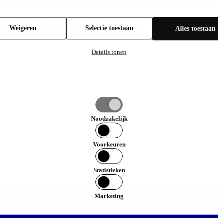
leven dat je in die keuken leidt. Alle maaltijden die je kookt, de nacht
Weigeren
Selectie toestaan
Alles toestaan
peelt: de keuken is het centrum van je leven. Maar of je nu een keuken, 
even er altijd naar om uitstekende klantenservice te bieden, vanaf het
Details tonen
e
an
Noodzakelijk
Voorkeuren
Statistieken
Marketing