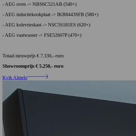
- AEG oven -> NBS6C521AB (540+)
- AEG inductiekookplaat -> IKB8443SFB (580+)
- AEG kolevrieskast -> NSC5S181ES (620+)
- AEG vaatwasser -> FSE52607P (470+)
Totaal nieuwprijs € 7.330,- euro
Showroomprijs € 5.250,- euro
Kvik Almelo