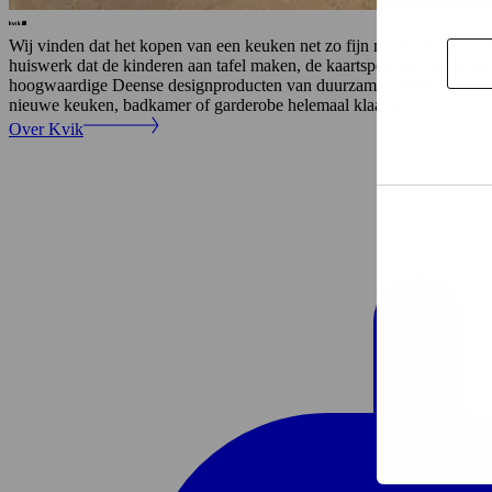
Wij vinden dat het kopen van een keuken net zo fijn moet zijn als het 
huiswerk dat de kinderen aan tafel maken, de kaartspelletjes die je s
hoogwaardige Deense designproducten van duurzame materialen. Wij str
nieuwe keuken, badkamer of garderobe helemaal klaar is.
Over Kvik
Selecti
toesta