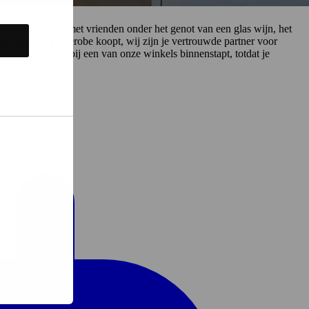
elijke gesprekken met vrienden onder het genot van een glas wijn, het
badkamer of garderobe koopt, wij zijn je vertrouwde partner voor
 moment dat je bij een van onze winkels binnenstapt, totdat je