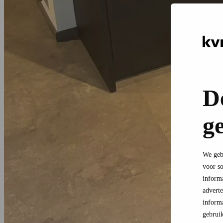
D
g
We gebr
voor so
informa
advert
informa
gebruik