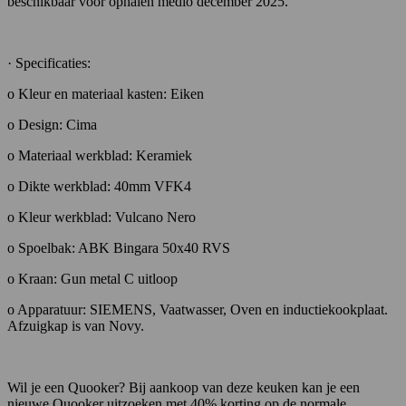
beschikbaar voor ophalen medio december 2025.
· Specificaties:
o Kleur en materiaal kasten: Eiken
o Design: Cima
o Materiaal werkblad: Keramiek
o Dikte werkblad: 40mm VFK4
o Kleur werkblad: Vulcano Nero
o Spoelbak: ABK Bingara 50x40 RVS
o Kraan: Gun metal C uitloop
o Apparatuur: SIEMENS, Vaatwasser, Oven en inductiekookplaat.
Afzuigkap is van Novy.
Wil je een Quooker? Bij aankoop van deze keuken kan je een
nieuwe Quooker uitzoeken met 40% korting op de normale