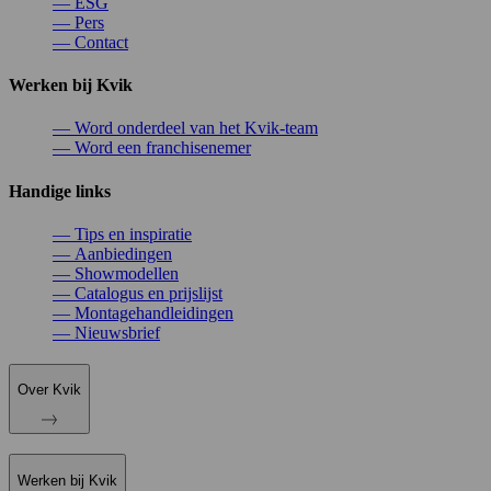
—
ESG
—
Pers
—
Contact
Werken bij Kvik
—
Word onderdeel van het Kvik-team
—
Word een franchisenemer
Handige links
—
Tips en inspiratie
—
Aanbiedingen
—
Showmodellen
—
Catalogus en prijslijst
—
Montagehandleidingen
—
Nieuwsbrief
Over Kvik
Werken bij Kvik