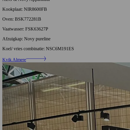
Kookplaat: NIR8600FB
Oven: BSK772281B
Vaatwasser: FSK63627P
Afzuigkap: Novy pureline
Koel/ vries combinatie: NSC6M191ES
Kvik Almere