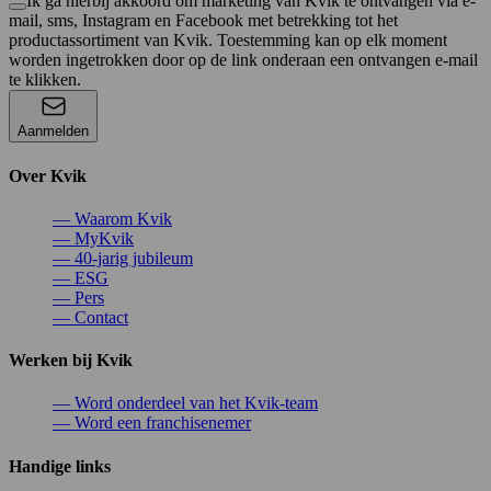
Ik ga hierbij akkoord om marketing van Kvik te ontvangen via e-
mail, sms, Instagram en Facebook met betrekking tot het
productassortiment van Kvik. Toestemming kan op elk moment
worden ingetrokken door op de link onderaan een ontvangen e-mail
te klikken.
Aanmelden
Over Kvik
—
Waarom Kvik
—
MyKvik
—
40-jarig jubileum
—
ESG
—
Pers
—
Contact
Werken bij Kvik
—
Word onderdeel van het Kvik-team
—
Word een franchisenemer
Handige links