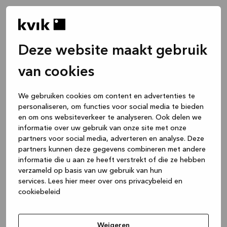
Deze website maakt gebruik
van cookies
We gebruiken cookies om content en advertenties te
personaliseren, om functies voor social media te bieden
en om ons websiteverkeer te analyseren. Ook delen we
informatie over uw gebruik van onze site met onze
partners voor social media, adverteren en analyse. Deze
partners kunnen deze gegevens combineren met andere
informatie die u aan ze heeft verstrekt of die ze hebben
verzameld op basis van uw gebruik van hun
services.
Lees hier meer over ons privacybeleid en
cookiebeleid
Application error: a client-side exception has occurred
while
loading
www.kvik.nl
(see the browser console for more
Weigeren