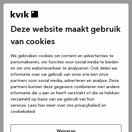
Deze website maakt gebruik
van cookies
We gebruiken cookies om content en advertenties te
personaliseren, om functies voor social media te bieden
en om ons websiteverkeer te analyseren. Ook delen we
informatie over uw gebruik van onze site met onze
partners voor social media, adverteren en analyse. Deze
partners kunnen deze gegevens combineren met andere
informatie die u aan ze heeft verstrekt of die ze hebben
verzameld op basis van uw gebruik van hun
services.
Lees hier meer over ons privacybeleid en
cookiebeleid
Application error: a client-side exception has occurred
while
loading
www.kvik.nl
(see the browser console for more
Weigeren