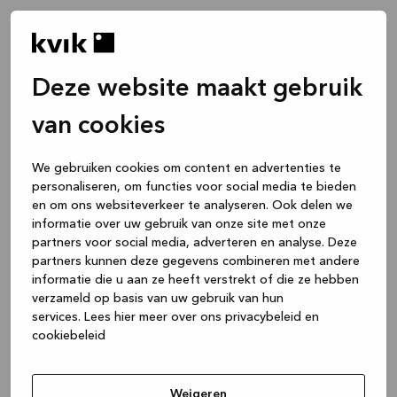
Deze website maakt gebruik
van cookies
We gebruiken cookies om content en advertenties te
personaliseren, om functies voor social media te bieden
en om ons websiteverkeer te analyseren. Ook delen we
informatie over uw gebruik van onze site met onze
partners voor social media, adverteren en analyse. Deze
partners kunnen deze gegevens combineren met andere
informatie die u aan ze heeft verstrekt of die ze hebben
verzameld op basis van uw gebruik van hun
services.
Lees hier meer over ons privacybeleid en
cookiebeleid
Application error: a client-side exception has occurred
while
loading
www.kvik.nl
(see the browser console for more
Weigeren