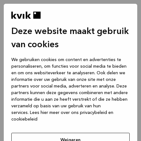
Deze website maakt gebruik
van cookies
We gebruiken cookies om content en advertenties te
personaliseren, om functies voor social media te bieden
en om ons websiteverkeer te analyseren. Ook delen we
informatie over uw gebruik van onze site met onze
partners voor social media, adverteren en analyse. Deze
partners kunnen deze gegevens combineren met andere
informatie die u aan ze heeft verstrekt of die ze hebben
verzameld op basis van uw gebruik van hun
services.
Lees hier meer over ons privacybeleid en
cookiebeleid
Application error: a client-side exception has occurred
while
loading
www.kvik.nl
(see the browser console for more
Weigeren