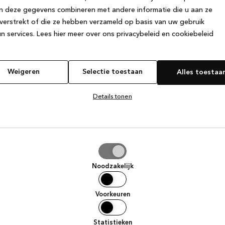
n deze gegevens combineren met andere informatie die u aan ze
verstrekt of die ze hebben verzameld op basis van uw gebruik
e exception has occurred
while loading
www.kvik.nl
(see the browser
n services.
Lees hier meer over ons privacybeleid en cookiebeleid
Weigeren
Selectie toestaan
Alles toestaa
Details tonen
tie
aan
Noodzakelijk
Voorkeuren
Statistieken