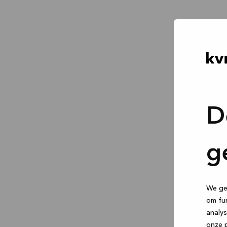
D
g
We geb
om fun
analys
onze p