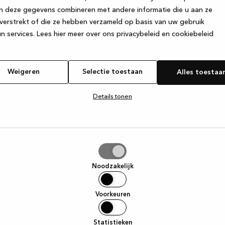
n deze gegevens combineren met andere informatie die u aan ze
verstrekt of die ze hebben verzameld op basis van uw gebruik
e exception has occurred
while loading
www.kvik.nl
(see the browser
n services.
Lees hier meer over ons privacybeleid en cookiebeleid
Weigeren
Selectie toestaan
Alles toestaa
Details tonen
tie
aan
Noodzakelijk
Voorkeuren
Statistieken