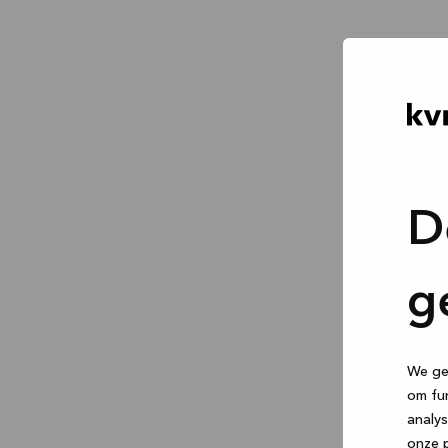
D
g
We geb
om fun
analys
onze p