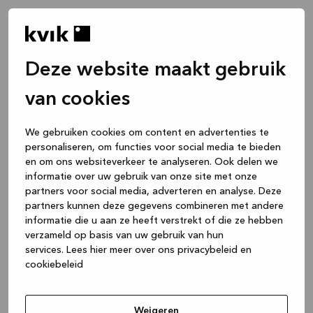
Deze website maakt gebruik
van cookies
We gebruiken cookies om content en advertenties te
personaliseren, om functies voor social media te bieden
en om ons websiteverkeer te analyseren. Ook delen we
informatie over uw gebruik van onze site met onze
partners voor social media, adverteren en analyse. Deze
partners kunnen deze gegevens combineren met andere
informatie die u aan ze heeft verstrekt of die ze hebben
verzameld op basis van uw gebruik van hun
services.
Lees hier meer over ons privacybeleid en
cookiebeleid
Application error: a client-side exception has occurred
while
loading
www.kvik.nl
(see the browser console for more
Weigeren