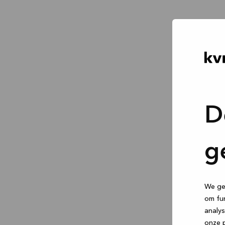
D
g
We geb
om fun
analys
onze p