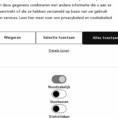
n deze gegevens combineren met andere informatie die u aan ze
verstrekt of die ze hebben verzameld op basis van uw gebruik
e exception has occurred
while loading
www.kvik.nl
(see the browser
n services.
Lees hier meer over ons privacybeleid en cookiebeleid
Weigeren
Selectie toestaan
Alles toestaa
Details tonen
tie
aan
Noodzakelijk
Voorkeuren
Statistieken