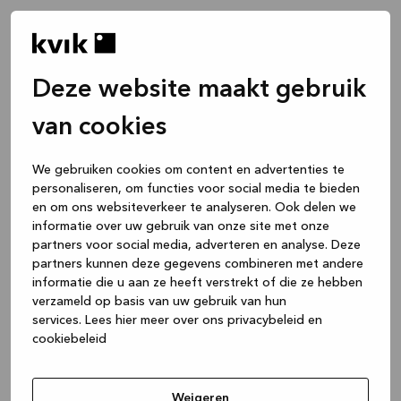
Deze website maakt gebruik
van cookies
We gebruiken cookies om content en advertenties te
personaliseren, om functies voor social media te bieden
en om ons websiteverkeer te analyseren. Ook delen we
informatie over uw gebruik van onze site met onze
partners voor social media, adverteren en analyse. Deze
partners kunnen deze gegevens combineren met andere
informatie die u aan ze heeft verstrekt of die ze hebben
verzameld op basis van uw gebruik van hun
services.
Lees hier meer over ons privacybeleid en
cookiebeleid
Application error: a client-side exception has occurred
while
loading
www.kvik.nl
(see the browser console for more
Weigeren