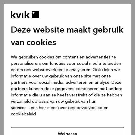
Deze website maakt gebruik
van cookies
We gebruiken cookies om content en advertenties te
personaliseren, om functies voor social media te bieden
en om ons websiteverkeer te analyseren. Ook delen we
informatie over uw gebruik van onze site met onze
partners voor social media, adverteren en analyse. Deze
partners kunnen deze gegevens combineren met andere
informatie die u aan ze heeft verstrekt of die ze hebben
verzameld op basis van uw gebruik van hun
services.
Lees hier meer over ons privacybeleid en
cookiebeleid
Application error: a client-side exception has occurred
while
loading
www.kvik.nl
(see the browser console for more
Weigeren