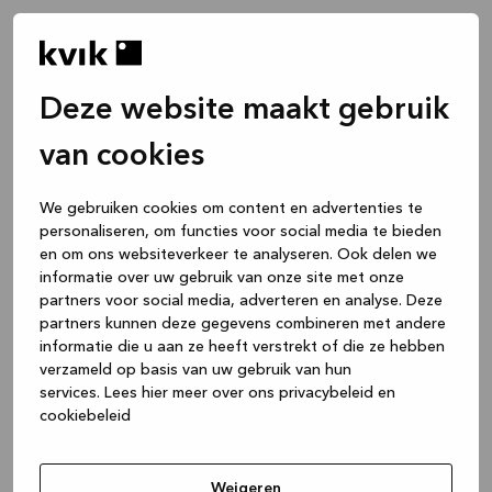
Deze website maakt gebruik
van cookies
We gebruiken cookies om content en advertenties te
personaliseren, om functies voor social media te bieden
en om ons websiteverkeer te analyseren. Ook delen we
informatie over uw gebruik van onze site met onze
partners voor social media, adverteren en analyse. Deze
partners kunnen deze gegevens combineren met andere
informatie die u aan ze heeft verstrekt of die ze hebben
verzameld op basis van uw gebruik van hun
services.
Lees hier meer over ons privacybeleid en
cookiebeleid
Application error: a client-side exception has occurred
while
loading
www.kvik.nl
(see the browser console for more
Weigeren