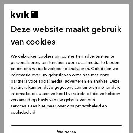
Deze website maakt gebruik
van cookies
We gebruiken cookies om content en advertenties te
personaliseren, om functies voor social media te bieden
en om ons websiteverkeer te analyseren. Ook delen we
informatie over uw gebruik van onze site met onze
partners voor social media, adverteren en analyse. Deze
partners kunnen deze gegevens combineren met andere
informatie die u aan ze heeft verstrekt of die ze hebben
verzameld op basis van uw gebruik van hun
services.
Lees hier meer over ons privacybeleid en
cookiebeleid
Application error: a client-side exception has occurred
while
loading
www.kvik.nl
(see the browser console for more
Weigeren