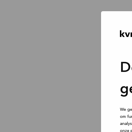
D
g
We geb
om fun
analys
onze p