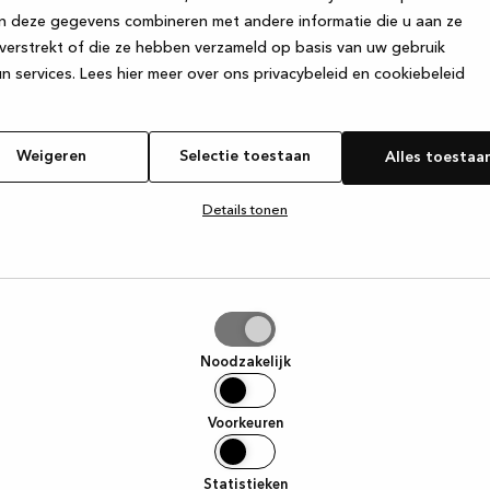
n deze gegevens combineren met andere informatie die u aan ze
verstrekt of die ze hebben verzameld op basis van uw gebruik
e exception has occurred
while loading
www.kvik.nl
(see the browser
n services.
Lees hier meer over ons privacybeleid en cookiebeleid
Weigeren
Selectie toestaan
Alles toestaa
Details tonen
tie
aan
Noodzakelijk
Voorkeuren
Statistieken