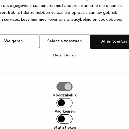
n deze gegevens combineren met andere informatie die u aan ze
verstrekt of die ze hebben verzameld op basis van uw gebruik
e exception has occurred
while loading
www.kvik.nl
(see the browser
n services.
Lees hier meer over ons privacybeleid en cookiebeleid
Weigeren
Selectie toestaan
Alles toestaa
Details tonen
tie
aan
Noodzakelijk
Voorkeuren
Statistieken