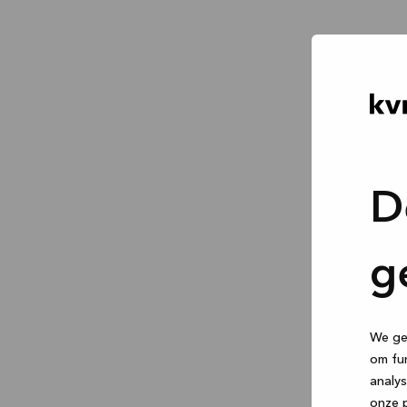
D
g
We geb
om fun
analys
onze p