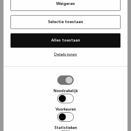
Weigeren
Ik wil een garantieclaim indienen
Selectie toestaan
Alles toestaan
Betaling
Details tonen
Heeft u problemen met uw betaling? Lees hier de
veelgestelde vragen of neem contact op met onze
klantenservice.
Selectie
toestaan
Noodzakelijk
Welke betaalmethoden bieden jullie aan?
Voorkeuren
Wanneer wordt het bedrag voor mijn bestelling
Statistieken
afgeschreven?