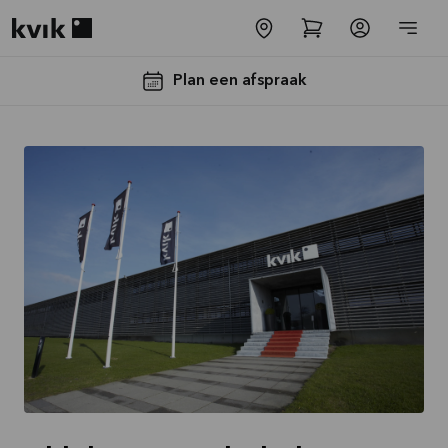
Kvik logo
Plan een afspraak
-30% op alle
werkbladen
incl. spoelbak
en kraan*
Aanbieding is geldig tot
16-08-2026