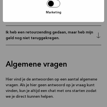
Marketing
Ik heb problemen met de betaling. Wat moet ik
doen?
Ik heb een retourzending gedaan, maar heb mijn
geld nog niet teruggekregen.
Algemene vragen
Hier vind je de antwoorden op een aantal algemene
vragen. Als je hier geen antwoord op je vraag kunt
vinden, kun je altijd een chat met ons starten zodat
we je direct kunnen helpen.