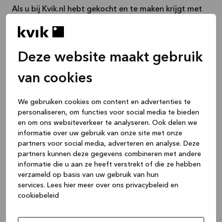
Als u bij Kvik.nl hebt gekocht en te maken krijgt met
schade, fouten of gebreken, vul dan ons
online
klachtenformulier
in.
Let op! Als u het product in een van onze fysieke
Deze website maakt gebruik
winkels hebt gekocht, dient u contact op te nemen
van cookies
met de winkel.
We gebruiken cookies om content en advertenties te
Ik heb een defect product ontvangen. Wat moet
personaliseren, om functies voor social media te bieden
en om ons websiteverkeer te analyseren. Ook delen we
ik doen?
informatie over uw gebruik van onze site met onze
partners voor social media, adverteren en analyse. Deze
partners kunnen deze gegevens combineren met andere
Ik mis een of meer producten. Wat moet ik doen?
informatie die u aan ze heeft verstrekt of die ze hebben
verzameld op basis van uw gebruik van hun
services.
Lees hier meer over ons privacybeleid en
Ik heb het verkeerde product ontvangen. Wat
cookiebeleid
moet ik doen?