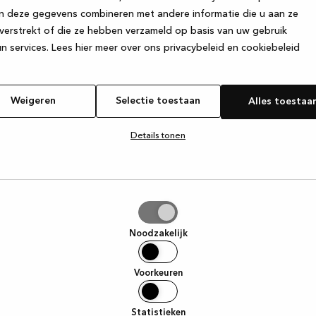
n deze gegevens combineren met andere informatie die u aan ze
verstrekt of die ze hebben verzameld op basis van uw gebruik
e exception has occurred
while loading
www.kvik.nl
(see the browser
n services.
Lees hier meer over ons privacybeleid en cookiebeleid
Weigeren
Selectie toestaan
Alles toestaa
Details tonen
tie
aan
Noodzakelijk
Voorkeuren
Statistieken