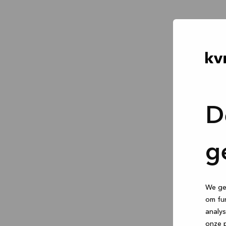
D
g
We geb
om fun
analys
onze p