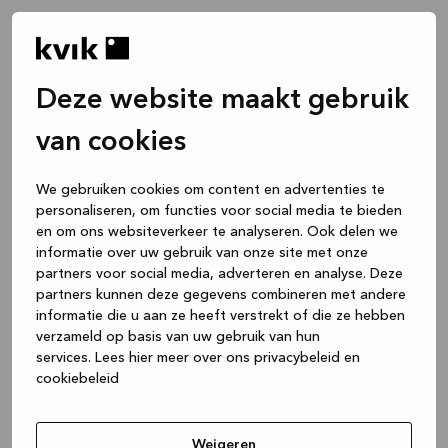
Deze website maakt gebruik
van cookies
We gebruiken cookies om content en advertenties te
personaliseren, om functies voor social media te bieden
en om ons websiteverkeer te analyseren. Ook delen we
informatie over uw gebruik van onze site met onze
partners voor social media, adverteren en analyse. Deze
partners kunnen deze gegevens combineren met andere
informatie die u aan ze heeft verstrekt of die ze hebben
verzameld op basis van uw gebruik van hun
services.
Lees hier meer over ons privacybeleid en
cookiebeleid
Application error: a client-side exception has occurred
while
loading
www.kvik.nl
(see the browser console for more
Weigeren