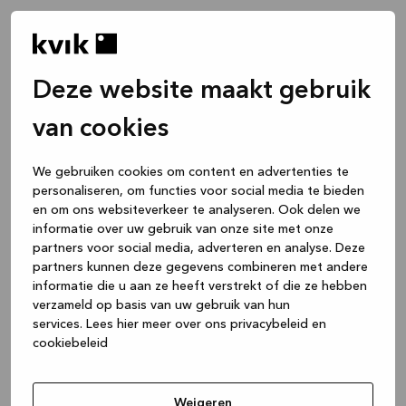
Deze website maakt gebruik
van cookies
We gebruiken cookies om content en advertenties te
personaliseren, om functies voor social media te bieden
en om ons websiteverkeer te analyseren. Ook delen we
informatie over uw gebruik van onze site met onze
partners voor social media, adverteren en analyse. Deze
partners kunnen deze gegevens combineren met andere
informatie die u aan ze heeft verstrekt of die ze hebben
verzameld op basis van uw gebruik van hun
services.
Lees hier meer over ons privacybeleid en
cookiebeleid
Application error: a client-side exception has occurred
while
loading
www.kvik.nl
(see the browser console for more
Weigeren