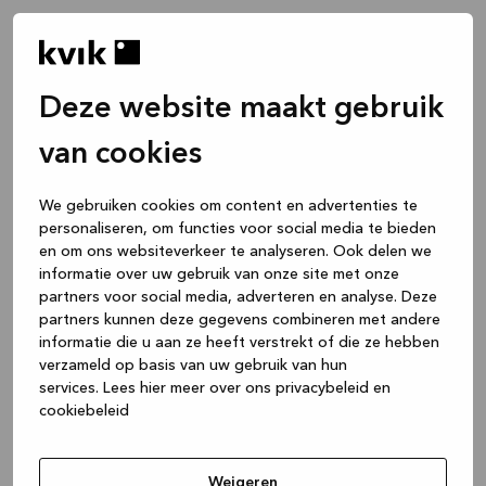
Deze website maakt gebruik
van cookies
We gebruiken cookies om content en advertenties te
personaliseren, om functies voor social media te bieden
en om ons websiteverkeer te analyseren. Ook delen we
informatie over uw gebruik van onze site met onze
partners voor social media, adverteren en analyse. Deze
partners kunnen deze gegevens combineren met andere
informatie die u aan ze heeft verstrekt of die ze hebben
verzameld op basis van uw gebruik van hun
services.
Lees hier meer over ons privacybeleid en
cookiebeleid
Application error: a client-side exception has occurred
while
loading
www.kvik.nl
(see the browser console for more
Weigeren