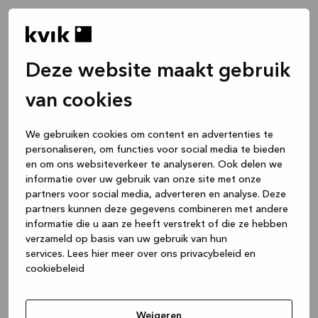
Deze website maakt gebruik
van cookies
We gebruiken cookies om content en advertenties te
personaliseren, om functies voor social media te bieden
en om ons websiteverkeer te analyseren. Ook delen we
informatie over uw gebruik van onze site met onze
partners voor social media, adverteren en analyse. Deze
partners kunnen deze gegevens combineren met andere
informatie die u aan ze heeft verstrekt of die ze hebben
verzameld op basis van uw gebruik van hun
services.
Lees hier meer over ons privacybeleid en
cookiebeleid
Application error: a client-side exception has occurred
while
loading
www.kvik.nl
(see the browser console for more
Weigeren