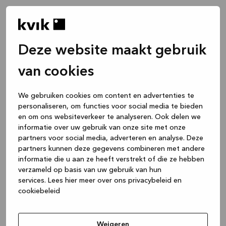
Deze website maakt gebruik
van cookies
We gebruiken cookies om content en advertenties te
personaliseren, om functies voor social media te bieden
en om ons websiteverkeer te analyseren. Ook delen we
informatie over uw gebruik van onze site met onze
partners voor social media, adverteren en analyse. Deze
partners kunnen deze gegevens combineren met andere
informatie die u aan ze heeft verstrekt of die ze hebben
verzameld op basis van uw gebruik van hun
services.
Lees hier meer over ons privacybeleid en
cookiebeleid
Application error: a client-side exception has occurred
while
loading
www.kvik.nl
(see the browser console for more
Weigeren