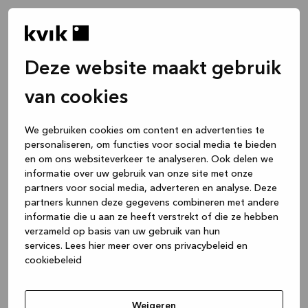
Deze website maakt gebruik
van cookies
We gebruiken cookies om content en advertenties te
personaliseren, om functies voor social media te bieden
en om ons websiteverkeer te analyseren. Ook delen we
informatie over uw gebruik van onze site met onze
partners voor social media, adverteren en analyse. Deze
partners kunnen deze gegevens combineren met andere
informatie die u aan ze heeft verstrekt of die ze hebben
verzameld op basis van uw gebruik van hun
services.
Lees hier meer over ons privacybeleid en
cookiebeleid
Application error: a client-side exception has occurred
while
loading
www.kvik.nl
(see the browser console for more
Weigeren