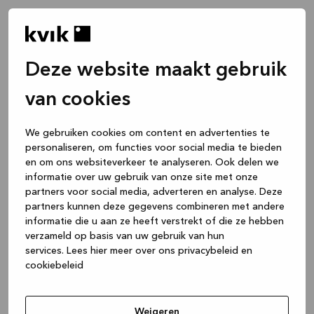
Deze website maakt gebruik
van cookies
We gebruiken cookies om content en advertenties te
personaliseren, om functies voor social media te bieden
en om ons websiteverkeer te analyseren. Ook delen we
informatie over uw gebruik van onze site met onze
partners voor social media, adverteren en analyse. Deze
partners kunnen deze gegevens combineren met andere
informatie die u aan ze heeft verstrekt of die ze hebben
verzameld op basis van uw gebruik van hun
services.
Lees hier meer over ons privacybeleid en
cookiebeleid
Application error: a client-side exception has occurred
while
loading
www.kvik.nl
(see the browser console for more
Weigeren