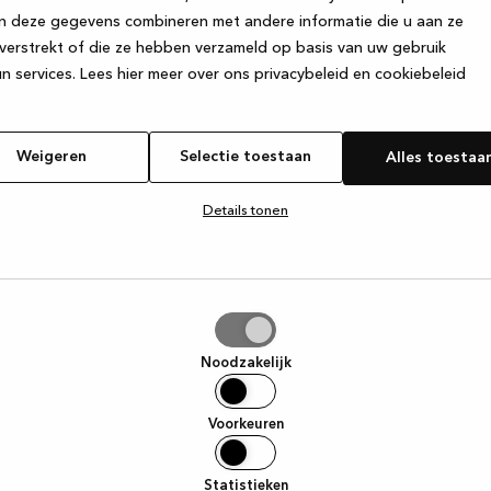
n deze gegevens combineren met andere informatie die u aan ze
verstrekt of die ze hebben verzameld op basis van uw gebruik
e exception has occurred
while loading
www.kvik.nl
(see the browser
n services.
Lees hier meer over ons privacybeleid en cookiebeleid
Weigeren
Selectie toestaan
Alles toestaa
Details tonen
tie
aan
Noodzakelijk
Voorkeuren
Statistieken