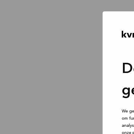
D
g
We geb
om fun
analys
onze p