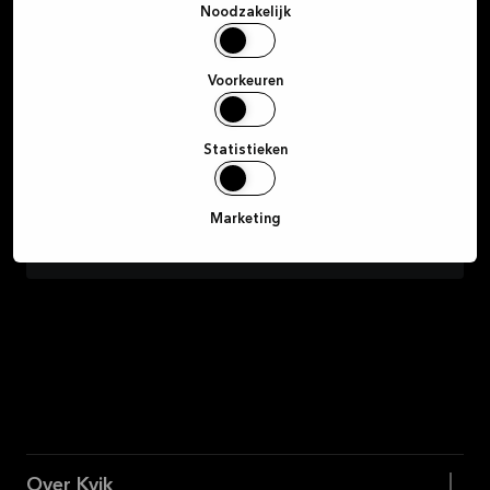
Ik ga hierbij akkoord om marketing van Kvik te
Noodzakelijk
ontvangen via e-mail, sms, Instagram en Facebook met
betrekking tot het productassortiment van Kvik.
Toestemming kan op elk moment worden ingetrokken
Voorkeuren
door op de link onderaan een ontvangen e-mail te
klikken.
Statistieken
Aanmelden
Marketing
Over Kvik