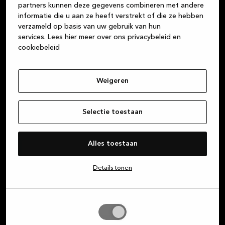
partners kunnen deze gegevens combineren met andere
informatie die u aan ze heeft verstrekt of die ze hebben
verzameld op basis van uw gebruik van hun
services.
Lees hier meer over ons privacybeleid en
Meld je aan voor onze
cookiebeleid
nieuwsbrief en — ontvang
exclusieve aanbiedingen
Weigeren
Schrijf je in voor onze nieuwsbrief om op de
hoogte te blijven van alle coole acties die we
Selectie toestaan
voor je in petto hebben.
Alles toestaan
Voornaam
Details tonen
E-mail
Selectie
toestaan