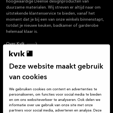
hoogwaardige Deense designproducten van
16-08-2026
duurzame materialen. Wij streven er altijd naar om
uitstekende klantenservice te bieden, vanaf het
Bekijk
aanbieding
moment dat je bij een van onze winkels binnenstapt,
totdat je nieuwe keuken, badkamer of garderobe
helemaal klaar is.
Over Kvik
Deze website maakt gebruik
Inloggen op MyKvik
van cookies
Plan een afspraak
We gebruiken cookies om content en advertenties te
Winkel zoeken
personaliseren, om functies voor social media te bieden
en om ons websiteverkeer te analyseren. Ook delen we
informatie over uw gebruik van onze site met onze
partners voor social media, adverteren en analyse. Deze