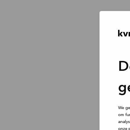
D
g
We geb
om fun
analys
onze p