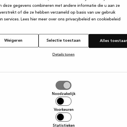
n deze gegevens combineren met andere informatie die u aan ze
verstrekt of die ze hebben verzameld op basis van uw gebruik
e exception has occurred
while loading
www.kvik.nl
(see the browser
n services.
Lees hier meer over ons privacybeleid en cookiebeleid
Weigeren
Selectie toestaan
Alles toestaa
Details tonen
tie
aan
Noodzakelijk
Voorkeuren
Statistieken