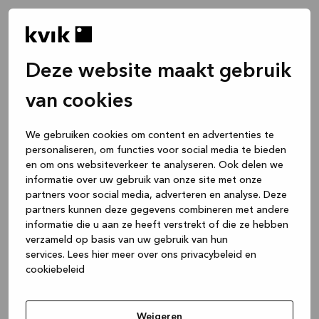
Deze website maakt gebruik
van cookies
We gebruiken cookies om content en advertenties te
personaliseren, om functies voor social media te bieden
en om ons websiteverkeer te analyseren. Ook delen we
informatie over uw gebruik van onze site met onze
partners voor social media, adverteren en analyse. Deze
partners kunnen deze gegevens combineren met andere
informatie die u aan ze heeft verstrekt of die ze hebben
verzameld op basis van uw gebruik van hun
services.
Lees hier meer over ons privacybeleid en
cookiebeleid
Application error: a client-side exception has occurred
while
loading
www.kvik.nl
(see the browser console for more
Weigeren