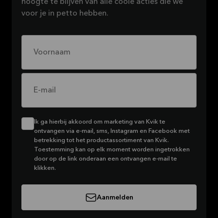
hoogte te blijven van alle coole acties die we
voor je in petto hebben.
Voornaam
E-mail
Ik ga hierbij akkoord om marketing van Kvik te
ontvangen via e-mail, sms, Instagram en Facebook met
betrekking tot het productassortiment van Kvik.
Toestemming kan op elk moment worden ingetrokken
door op de link onderaan een ontvangen e-mail te
klikken.
Aanmelden