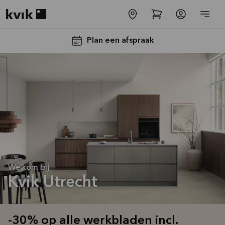
Kvik logo
Plan een afspraak
-30% op alle
werkbladen
Welkom bij
incl. spoelbak
Kvik Utrecht
en kraan*
Aanbieding is geldig tot
16-08-2026
-30% op alle werkbladen incl.