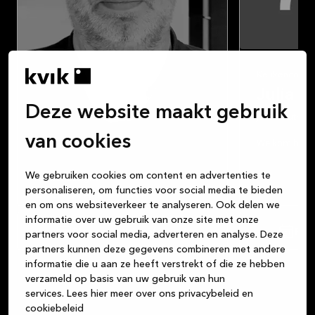
Keukenconsul
Julia 
Deze website maakt gebruik
juliale@utrecht
van cookies
Welkom bij Kv
We gebruiken cookies om content en advertenties te
Keukendesigner
personaliseren, om functies voor social media te bieden
Bob de Kruijff
en om ons websiteverkeer te analyseren. Ook delen we
informatie over uw gebruik van onze site met onze
bobk@utrecht.kvik.nl
Plan een designafspraak
Plan
partners voor social media, adverteren en analyse. Deze
Mooi Deens ontwerp voor een betaalbare
partners kunnen deze gegevens combineren met andere
en transparante prijs! Dit is waar wij bij
informatie die u aan ze heeft verstrekt of die ze hebben
Kvik voor staan. Met mijn lange ervaring
verzameld op basis van uw gebruik van hun
als keuken expert help ik u om samen een
services.
Lees hier meer over ons privacybeleid en
mooie keuken te ontwerpen!
cookiebeleid