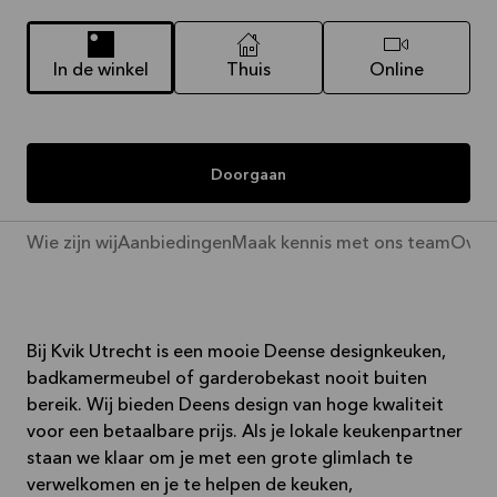
In de winkel
Thuis
Online
Doorgaan
Wie zijn wij
Aanbiedingen
Maak kennis met ons team
Over 
Bij Kvik Utrecht is een mooie Deense designkeuken,
badkamermeubel of garderobekast nooit buiten
bereik. Wij bieden Deens design van hoge kwaliteit
voor een betaalbare prijs. Als je lokale keukenpartner
staan we klaar om je met een grote glimlach te
verwelkomen en je te helpen de keuken,