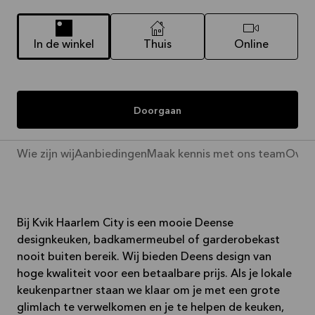
In de winkel
Thuis
Online
Doorgaan
Wie zijn wij
Aanbiedingen
Maak kennis met ons team
Over 
Bij Kvik Haarlem City is een mooie Deense
designkeuken, badkamermeubel of garderobekast
nooit buiten bereik. Wij bieden Deens design van
hoge kwaliteit voor een betaalbare prijs. Als je lokale
keukenpartner staan we klaar om je met een grote
glimlach te verwelkomen en je te helpen de keuken,