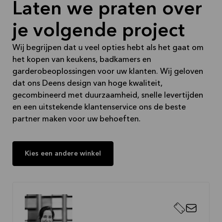
Laten we praten over
recent verbouwde vestiging in Cruquius-Hoofddorp.
(Spaarneweg 55 - 2142EP)
je volgende project
Wij begrijpen dat u veel opties hebt als het gaat om
Indien u nog vragen heeft dan kan u ons bereiken
het kopen van keukens, badkamers en
op
023-3036354
of via
haarlem@haarlem.kvik.nl
.
garderobeoplossingen voor uw klanten. Wij geloven
dat ons Deens design van hoge kwaliteit,
Tot ziens bij ons in de winkel!
gecombineerd met duurzaamheid, snelle levertijden
en een uitstekende klantenservice ons de beste
partner maken voor uw behoeften.
Team Kvik Haarlem City
Kies een andere winkel