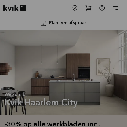
Kvik logo
Plan een afspraak
-30% op alle
werkbladen
Welkom bij
incl. spoelbak
Kvik Haarlem City
en kraan*
Aanbieding is geldig tot
16-08-2026
-30% op alle werkbladen incl.