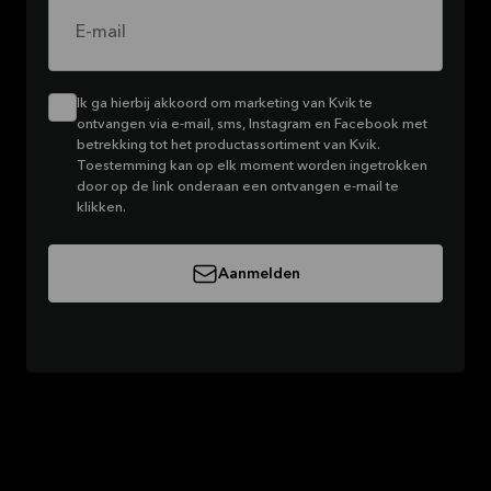
E-mail
Ik ga hierbij akkoord om marketing van Kvik te
ontvangen via e-mail, sms, Instagram en Facebook met
betrekking tot het productassortiment van Kvik.
Toestemming kan op elk moment worden ingetrokken
door op de link onderaan een ontvangen e-mail te
klikken.
Aanmelden