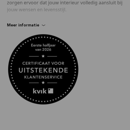
zorgen ervoor dat jouw interieur volledig aansluit bij
jouw wensen en levensstijl.
Bij Kvik geloven we in duidelijkheid:
Meer informatie
✔️ Je ontvangt een vrijblijvend 3D-ontwerp van jouw
droomproject
✔️ Onze prijzen zijn altijd netto en transparant –
geen verrassingen achteraf
✔️ Onderhandelen is niet nodig – je krijgt direct de
beste prijs
Met onze geavanceerde 3D-software brengen we
jouw ontwerp direct tot leven. Zo zie je meteen hoe
jouw nieuwe keuken, badkamer of kast eruit komt
te zien, inclusief een overzichtelijke offerte.