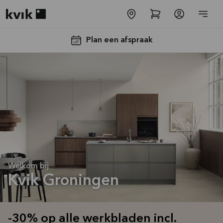
Kvik logo
Plan een afspraak
-30% op alle
werkbladen
Welkom bij
incl. spoelbak
Kvik Groningen
en kraan*
Aanbieding is geldig tot
16-08-2026
-30% op alle werkbladen incl.