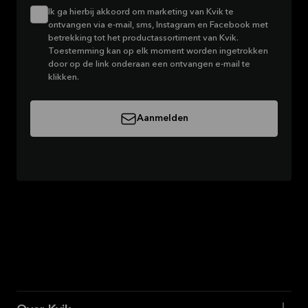
Ik ga hierbij akkoord om marketing van Kvik te
ontvangen via e-mail, sms, Instagram en Facebook met
betrekking tot het productassortiment van Kvik.
Toestemming kan op elk moment worden ingetrokken
door op de link onderaan een ontvangen e-mail te
klikken.
Aanmelden