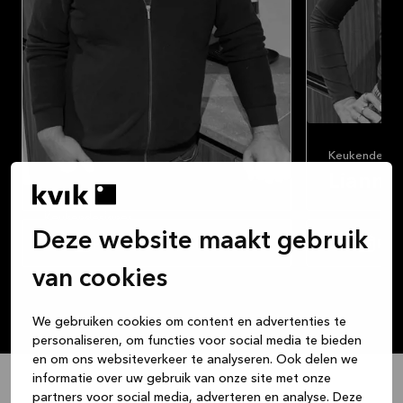
Keukendesig
Lianne 
liannetu@gron
Keukendesigner
Deze website maakt gebruik
Ruben Luinstra
Als interieurst
Plan een designafspraak
Plan
plezier op on
rubenlu@groningen.kvik.nl
van cookies
perfecte Deen
interieur.
Samen werken aan de perfecte
keukenoplossing
We gebruiken cookies om content en advertenties te
personaliseren, om functies voor social media te bieden
We werken met
Als keukendesigner breng ik uw wensen
ons helemaal 
en om ons websiteverkeer te analyseren. Ook delen we
en mijn expertise samen om een keuken
belangrijk is:
informatie over uw gebruik van onze site met onze
te ontwerpen die volledig aansluit bij uw
ontwerp dat he
partners voor social media, adverteren en analyse. Deze