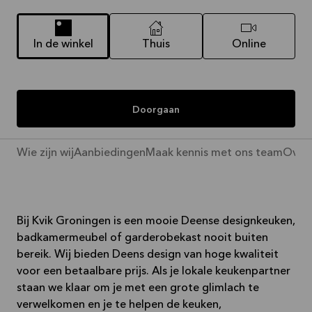
In de winkel
Thuis
Online
Doorgaan
Wie zijn wij
Aanbiedingen
Maak kennis met ons team
Over 
Bij Kvik Groningen is een mooie Deense designkeuken,
badkamermeubel of garderobekast nooit buiten
bereik. Wij bieden Deens design van hoge kwaliteit
voor een betaalbare prijs. Als je lokale keukenpartner
staan we klaar om je met een grote glimlach te
verwelkomen en je te helpen de keuken,