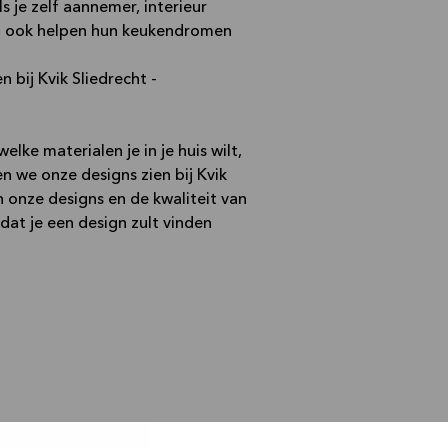
s je zelf aannemer, interieur
n ook helpen hun keukendromen
bij Kvik Sliedrecht -
lke materialen je in je huis wilt,
n we onze designs zien bij Kvik
an onze designs en de kwaliteit van
 dat je een design zult vinden