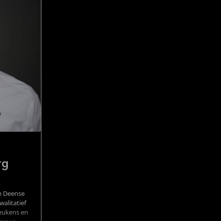
rg
le Deense
walitatief
eukens en