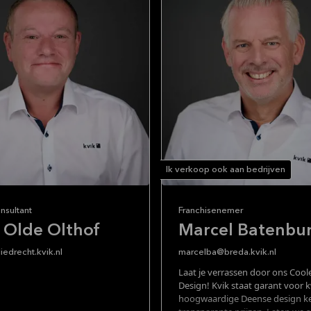
Ik verkoop ook aan bedrijven
nsultant
Franchisenemer
 Olde Olthof
Marcel Batenbu
iedrecht.kvik.nl
marcelba@breda.kvik.nl
Laat je verrassen door ons Coo
Design! Kvik staat garant voor k
hoogwaardige Deense design k