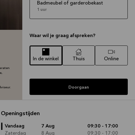
Badmeubel of garderobekast
1 uur
Waar wil je graag afspreken?
In de winkel
Thuis
Online
araten
e,
Doorgaan
viseur.
Openingstijden
Vandaag
7 Aug
09:30 - 17:00
Zaterdag
8 Aug
09:30 - 17:00