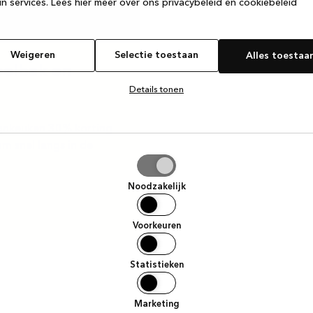
n services.
Lees hier meer over ons privacybeleid en cookiebeleid
Weigeren
Selectie toestaan
Alles toestaa
oelbak en
Details tonen
signkeuken 30% korting
m snel langs in de
tie
aan
Noodzakelijk
Voorkeuren
Statistieken
Marketing