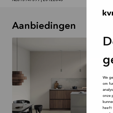
NL815147399 | 20122843
Aanbiedingen
D
g
We geb
om fun
analys
onze p
kunne
heeft 