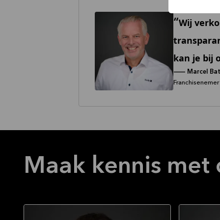
Wij verk
transparan
kan je bij 
--
Marcel Ba
Franchisenemer
Maak kennis met 