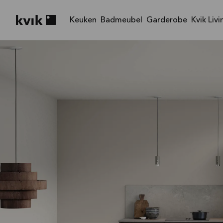
Keuken
Badmeubel
Garderobe
Kvik Livi
Kvik logo