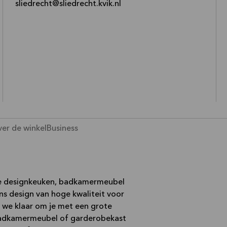
—
sliedrecht@sliedrecht.kvik.nl
er de winkel
Business
nse designkeuken, badkamermeubel
ns design van hoge kwaliteit voor
n we klaar om je met een grote
 badkamermeubel of garderobekast