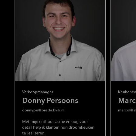
Verkoopmanager
Keukenco
Donny Persoons
Marc
donnype@breda.kvik.nl
marcol@sl
Met mijn enthousiasme en oog voor
detail help ik klanten hun droomkeuken
te realiseren.