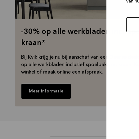
van hu
-30% op alle werkbladen incl. sp
kraan*
Bij Kvik krijg je nu bij aanschaf van een Deense de
op alle werkbladen inclusief spoelbak met kraan. Ko
Selec
winkel of maak online een afspraak.
toest
Meer informatie