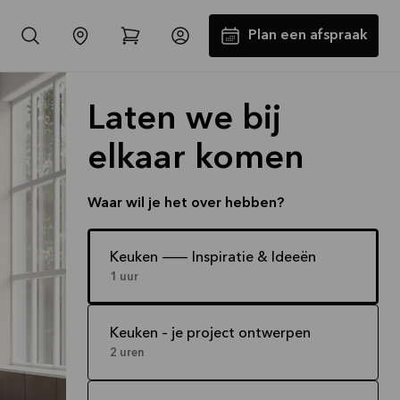
Plan een afspraak
Laten we bij
elkaar komen
Waar wil je het over hebben?
-30% op alle werkbladen incl.
Keuken -- Inspiratie & Ideeën
1 uur
spoelbak en kraan*
Aanbieding is geldig tot
16-08-2026
Keuken – je project ontwerpen
Bekijk aanbieding
2 uren