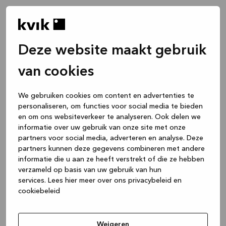
Deze website maakt gebruik
van cookies
We gebruiken cookies om content en advertenties te
personaliseren, om functies voor social media te bieden
en om ons websiteverkeer te analyseren. Ook delen we
informatie over uw gebruik van onze site met onze
partners voor social media, adverteren en analyse. Deze
partners kunnen deze gegevens combineren met andere
informatie die u aan ze heeft verstrekt of die ze hebben
verzameld op basis van uw gebruik van hun
services.
Lees hier meer over ons privacybeleid en
cookiebeleid
Application error: a client-side exception has occurred
while
loading
www.kvik.nl
(see the browser console for more
Weigeren