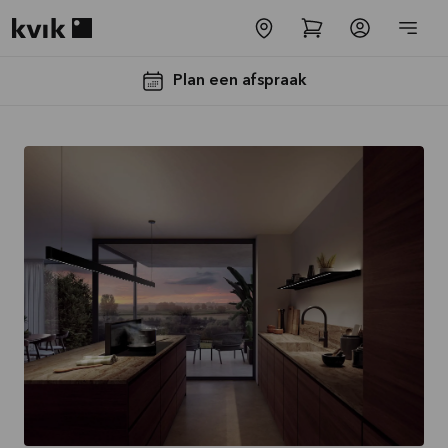
Kvik logo
Plan een afspraak
-30% op alle
werkbladen
incl. spoelbak
en kraan*
Aanbieding is geldig tot
16-08-2026