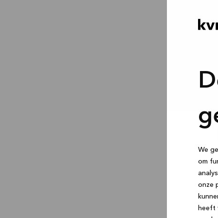
D
g
We geb
om fun
analys
onze p
kunne
heeft 