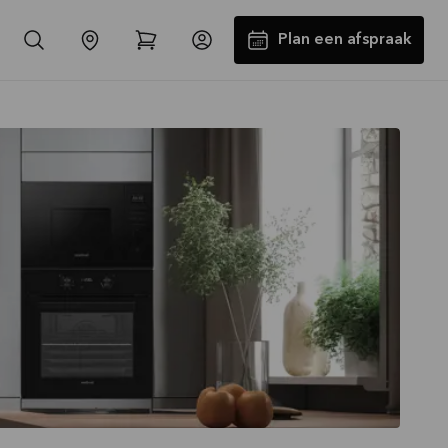
Plan een afspraak
-30% op alle werkbladen incl.
spoelbak en kraan*
Aanbieding is geldig tot
16-08-2026
Bekijk aanbieding