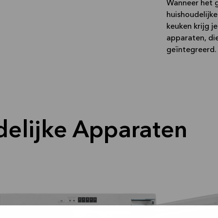
Wanneer het g
huishoudelijke
keuken krijg j
apparaten, di
geïntegreerd.
delijke Apparaten