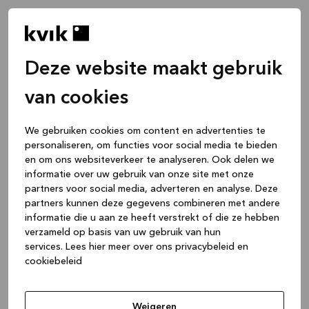
Deze website maakt gebruik
van cookies
We gebruiken cookies om content en advertenties te
personaliseren, om functies voor social media te bieden
en om ons websiteverkeer te analyseren. Ook delen we
informatie over uw gebruik van onze site met onze
partners voor social media, adverteren en analyse. Deze
partners kunnen deze gegevens combineren met andere
informatie die u aan ze heeft verstrekt of die ze hebben
verzameld op basis van uw gebruik van hun
services.
Lees hier meer over ons privacybeleid en
cookiebeleid
Application error: a client-side exception has occurred
while
loading
www.kvik.nl
(see the browser console for more
Weigeren