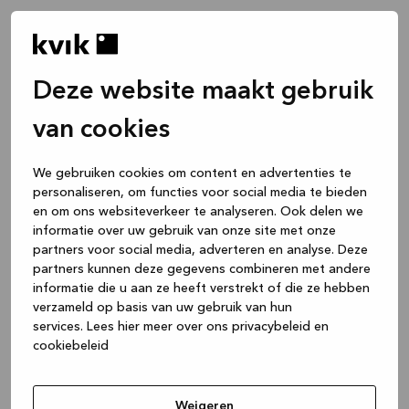
Deze website maakt gebruik
van cookies
We gebruiken cookies om content en advertenties te
personaliseren, om functies voor social media te bieden
en om ons websiteverkeer te analyseren. Ook delen we
informatie over uw gebruik van onze site met onze
partners voor social media, adverteren en analyse. Deze
partners kunnen deze gegevens combineren met andere
informatie die u aan ze heeft verstrekt of die ze hebben
verzameld op basis van uw gebruik van hun
services.
Lees hier meer over ons privacybeleid en
cookiebeleid
Application error: a client-side exception has occurred
while
loading
www.kvik.nl
(see the browser console for more
Weigeren