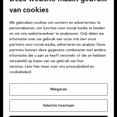
van cookies
We gebruiken cookies om content en advertenties te
personaliseren, om functies voor social media te bieden
en om ons websiteverkeer te analyseren. Ook delen we
informatie over uw gebruik van onze site met onze
partners voor social media, adverteren en analyse. Deze
partners kunnen deze gegevens combineren met andere
informatie die u aan ze heeft verstrekt of die ze hebben
Keukenconsultant
Keukenconsul
verzameld op basis van uw gebruik van hun
services.
Iris van Loon
Lees hier meer over ons privacybeleid en
Franco
cookiebeleid
irislo@breda.kvik.nl
Heide
Uw keuken, met aandacht ontworpen.
fvdh@breda.kv
Weigeren
Een nieuwe keuken ontwerpen is een
Met mijn creat
bijzonder moment: het vormt één van de
ontwerpen maa
belangrijkste plekken in huis.
de opening va
Ik help u graag bij het vertalen van uw
Selectie toestaan
Breda blij.
wensen naar een voor u perfecte keuken.
Ik ken de mog
Aangepast op uw stijl, smaak, sfeer en