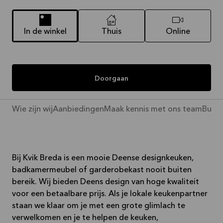
In de winkel
Thuis
Online
Doorgaan
Wie zijn wij
Aanbiedingen
Maak kennis met ons team
Busin
Bij Kvik Breda is een mooie Deense designkeuken,
badkamermeubel of garderobekast nooit buiten
bereik. Wij bieden Deens design van hoge kwaliteit
voor een betaalbare prijs. Als je lokale keukenpartner
staan we klaar om je met een grote glimlach te
verwelkomen en je te helpen de keuken,