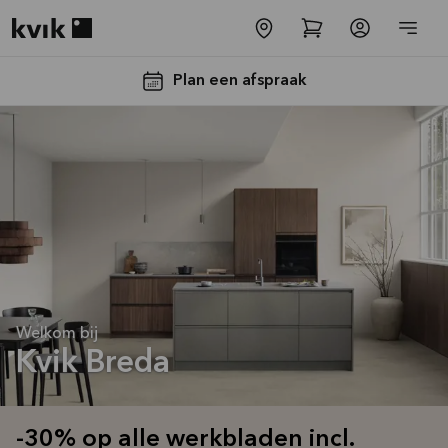
Kvik logo
Plan een afspraak
-30% op alle
werkbladen
Welkom bij
incl. spoelbak
Kvik Breda
en kraan*
Aanbieding is geldig tot
16-08-2026
-30% op alle werkbladen incl.