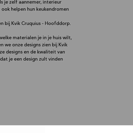
s je zelf aannemer, interieur
n ook helpen hun keukendromen
 bij Kvik Cruquius - Hoofddorp.
lke materialen je in je huis wilt,
n we onze designs zien bij Kvik
nze designs en de kwaliteit van
 dat je een design zult vinden