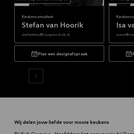
Keukenconsultant
Keukenco
Stefan van Hoorik
Isa v
stefanhoo@cruquius.kvik.nl
isave@cru
Dankzij het leuke team ben ik hier al vanaf
Ik ben sin
de opening van het filiaal in 2009
Cruquius. 
Plan een designafspraak
werkzaam.
hier, tijd
opleiding 
Na mijn opleiding architectonische
blijven h
vormgeving aan de Hogeschool voor de
op gedaan
Kunsten heb ik gewerkt als freelance
ik over d
interieurarchitect en technisch tekenaar.
ontwerp 
Door mijn achtergrond beschik ik over de
niet elke 
nodige technische kennis om voor een
uw wensen
goed plan te zorgen.
mooi ont
De details vind ik erg belangrijk en luister
daarom geduldig om uw wensen om te
zetten in een mooi ontwerp.
Wij delen jouw liefde voor mooie keukens
Het vertalen van de wensen van de klant
ervaar ik iedere keer weer als een