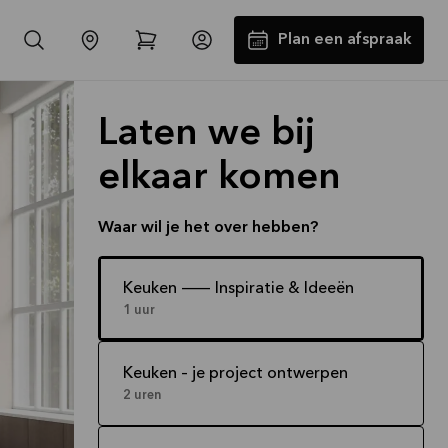
Plan een afspraak
Laten we bij
elkaar komen
Waar wil je het over hebben?
-30% op alle werkbladen incl.
Keuken -- Inspiratie & Ideeën
1 uur
spoelbak en kraan*
Aanbieding is geldig tot
16-08-2026
Keuken – je project ontwerpen
Bekijk aanbieding
2 uren