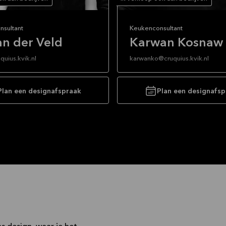
nsultant
Keukenconsultant
an der Veld
Karwan Kosnaw
quius.kvik.nl
karwanko@cruquius.kvik.nl
ds april 2019 werkzaam bij Kvik
Al een flink aantal jaren ben ik n
Na een hele leuk stage die ik
werkzaam in de keukenbranche
Plan een designafspraak
Plan een designafs
ens mijn Interieur adviseur
aanspreekt bij het Kvik concept 
heb gelopen, ben ik bij Kvik
mooie strakke keukens kunnen
angen. Met de ervaring die ik heb
aanbieden voor ieders budget.
 tijdens mijn opleiding, beschik
Mijn doel is om iedere keuken z
e nodige kennis om tot een goed
symmetrisch en praktisch mogel
te komen. Een keuken koop je
te ontwerpen.
dag, daarom luister ik graag naar
 en wil ik samen met u tot een
Ik hoop u graag te mogen ont
werp komen.
voor een verkoopgesprek onder
genot van een lekkere kop koffi