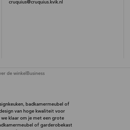
—
cruquius@cruquius.kvik.nl
er de winkel
Business
designkeuken, badkamermeubel of
design van hoge kwaliteit voor
n we klaar om je met een grote
 badkamermeubel of garderobekast