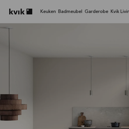
Keuken
Badmeubel
Garderobe
Kvik Livi
Kvik logo