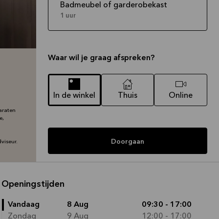
Badmeubel of garderobekast
1 uur
Waar wil je graag afspreken?
In de winkel
Thuis
Online
araten
e,
Doorgaan
viseur.
Openingstijden
Vandaag
8 Aug
09:30 - 17:00
Zondag
9 Aug
12:00 - 17:00