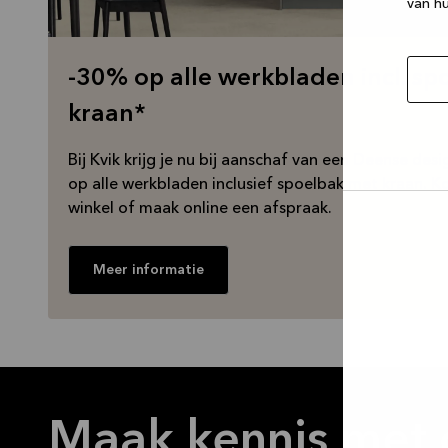
van hu
-30% op alle werkbladen incl. sp
kraan*
Bij Kvik krijg je nu bij aanschaf van een Deense de
op alle werkbladen inclusief spoelbak met kraan. Ko
winkel of maak online een afspraak.
Selec
toest
Meer informatie
Maak kennis met 