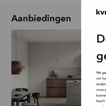
Aanbiedingen
D
g
We geb
om fun
analys
onze p
kunne
heeft 