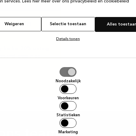
n services.
Lees hier meer over ons privacybeleid en cookiebeleid
oelbak en
Weigeren
Selectie toestaan
Alles toestaa
Details tonen
signkeuken 30% korting
m snel langs in de
tie
aan
Noodzakelijk
Voorkeuren
Statistieken
ons team
Marketing