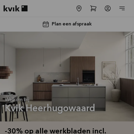
Kvik logo
Plan een afspraak
-30% op alle
werkbladen
Welkom bij
incl. spoelbak
Kvik Heerhugowaard
en kraan*
Aanbieding is geldig tot
16-08-2026
-30% op alle werkbladen incl.