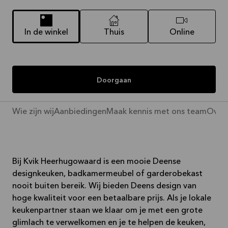
In de winkel
Thuis
Online
Doorgaan
Wie zijn wij
Aanbiedingen
Maak kennis met ons team
Over 
Bij Kvik Heerhugowaard is een mooie Deense
designkeuken, badkamermeubel of garderobekast
nooit buiten bereik. Wij bieden Deens design van
hoge kwaliteit voor een betaalbare prijs. Als je lokale
keukenpartner staan we klaar om je met een grote
glimlach te verwelkomen en je te helpen de keuken,