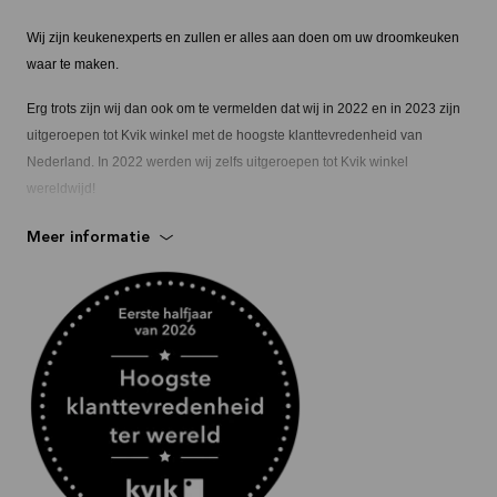
Wij zijn keukenexperts en zullen er alles aan doen om uw droomkeuken
waar te maken.
Erg trots zijn wij dan ook om te vermelden dat wij in 2022 en in 2023 zijn
uitgeroepen tot Kvik winkel met de hoogste klanttevredenheid van
Nederland. In 2022 werden wij zelfs uitgeroepen tot Kvik winkel
wereldwijd!
Meer informatie
Bent u al nieuwsgierig geworden of wij wellicht iets voor u kunnen
betekenen? U kunt bij ons terecht in één van onze twee winkels in
Heerhugowaard of in Hoorn.
Via onze website kunt u een afspraak inplannen met een van onze
verkoopadviseurs. Ook op zakelijk gebied bent u bij ons aan het juiste
adres. Voor advies op maat kunt u altijd een afspraak inplannen met een
van onze B2B specialisten.