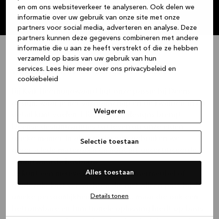
Plan een afspraak in en ontdek de
en om ons websiteverkeer te analyseren. Ook delen we
mogelijkheden.
informatie over uw gebruik van onze site met onze
partners voor social media, adverteren en analyse. Deze
partners kunnen deze gegevens combineren met andere
informatie die u aan ze heeft verstrekt of die ze hebben
verzameld op basis van uw gebruik van hun
services.
Lees hier meer over ons privacybeleid en
Wij delen jouw liefde voor mooie keukens
cookiebeleid
Bij Kvik Heerhugowaard ligt onze passie bij Deens
design, waar je het vakmanschap en de kwaliteit in elk
Weigeren
detail kunt voelen. Elk van onze designs brengt
Deense designtradities tot leven op onze eigen
unieke manier. In al onze designs gebruiken we
Selectie toestaan
gerecyclede materialen en hout uit gecertificeerde
verantwoorde bosbouw.
Alles toestaan
Je kunt een nieuwe keuken, badkamermeubel of
garderobekast verwachten die niet alleen past bij de
Details tonen
unieke persoonlijkheid van je huis, maar die ook een
betrouwbare en functionele oplossing biedt op basis